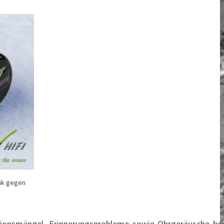
nik gegen
ionsmängel, Erinnerungsprobleme sowie Ohrgeräusche bei