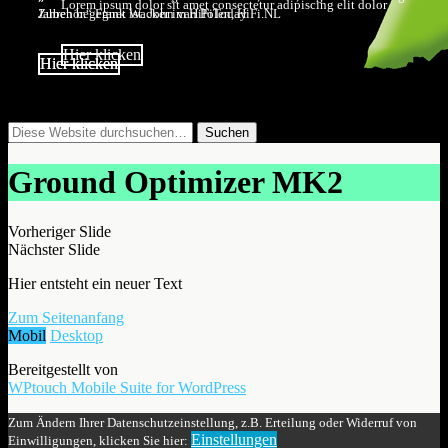
Lorem ipsum dolor sit amet consectetur adipiscing elit dolor
Zubehör.“ Frank Wacker im HiFiToday
Jahren begegnet ist. John van Polen, HiFi.NL
Hier klicken
Hier klicken
Hier klicken
Ground Optimizer MK2
Vorheriger Slide
Nächster Slide
Hier entsteht ein neuer Text
Zum Seitenanfang
Mobil
Desktop
Bereitgestellt von
WPtouch Mobile Suite for WordPress
Zum Ändern Ihrer Datenschutzeinstellung, z.B. Erteilung oder Widerruf von
Einstellungen
Einwilligungen, klicken Sie hier: