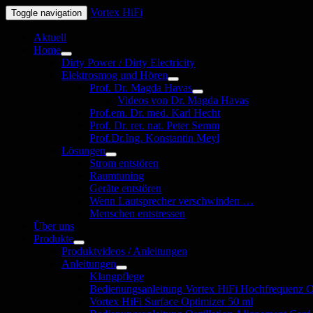
Vortex HiFi
Toggle navigation
Aktuell
Home
Untermenü
Dirty Power / Dirty Electricity
öffnen
Elektrosmog und Hören
Untermenü
Prof. Dr. Magda Havas
öffnen
Untermenü
Videos von Dr. Magda Havas
öffnen
Prof.em. Dr. med. Karl Hecht
Prof. Dr. rer. nat. Peter Semm
Prof.Dr.Ing. Konstantin Meyl
Lösungen
Untermenü
Strom entstören
öffnen
Raumtuning
Geräte entstören
Wenn Lautsprecher verschwinden …
Menschen entstressen
Über uns
Produkte
Untermenü
Produktvideos / Anleitungen
öffnen
Anleitungen
Untermenü
Klangpflege
öffnen
Bedienungsanleitung Vortex HiFi Hochfrequenz 
Vortex HiFi Surface Optimizer 50 ml