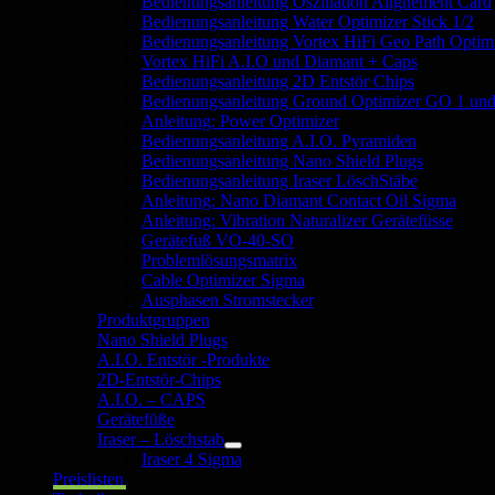
Bedienungsanleitung Oszillation Alignement Card
Bedienungsanleitung Water Optimizer Stick 1/2
Bedienungsanleitung Vortex HiFi Geo Path Optim
Vortex HiFi A.I.O und Diamant + Caps
Bedienungsanleitung 2D Entstör Chips
Bedienungsanleitung Ground Optimizer GO 1 un
Anleitung: Power Optimizer
Bedienungsanleitung A.I.O. Pyramiden
Bedienungsanleitung Nano Shield Plugs
Bedienungsanleitung Iraser LöschStäbe
Anleitung: Nano Diamant Contact Oil Sigma
Anleitung: Vibration Naturalizer Gerätefüsse
Gerätefuß VO-40-SO
Problemlösungsmatrix
Cable Optimizer Sigma
Ausphasen Stromstecker
Produktgruppen
Nano Shield Plugs
A.I.O. Entstör -Produkte
2D-Entstör-Chips
A.I.O. – CAPS
Gerätefüße
Iraser – Löschstab
Untermenü
Iraser 4 Sigma
öffnen
Preislisten