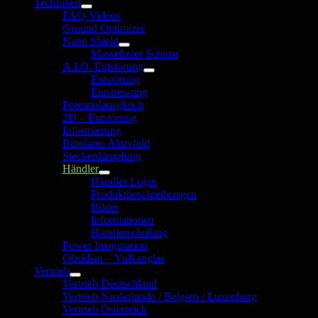
Techniken
Untermenü
FAQ-Videos
öffnen
Ground Optimizer
Nano Shield
Untermenü
Massefreier Schirm
öffnen
A.I.O. Entstörung
Untermenü
Entstörung
öffnen
Entstressung
Potentialausgleich
2D – Entstörung
Informierung
Bipolares Aktivfeld
Steckerdämpfung
Händler
Untermenü
Händler Login
öffnen
Produktbeschreibungen
Bilder
Informationen
Händlerschulung
Power Imagination
Obsidian – Vulkanglas
Vertrieb
Untermenü
Vertrieb Deutschland
öffnen
Vertrieb Niederlande / Belgien / Luxenburg
Vertrieb Österreich