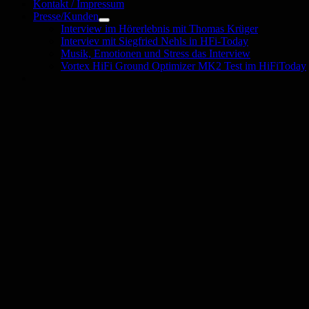
Kontakt / Impressum
Presse/Kunden
Untermenü
Interview im Hörerlebnis mit Thomas Krüger
öffnen
Interviev mit Siegfried Nehls in HFi-Today
Musik, Emotionen und Stress das Interview
Vortex HiFi Ground Optimizer MK2 Test im HiFiToday