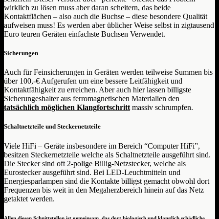
wirklich zu lösen muss aber daran scheitern, das beide
Kontaktflächen – also auch die Buchse – diese besondere Qualität
aufweisen muss! Es werden aber üblicher Weise selbst in zigtausend
Euro teuren Geräten einfachste Buchsen Verwendet.
Sicherungen
Auch für Feinsicherungen in Geräten werden teilweise Summen bis
über 100,-€ Aufgerufen um eine bessere Leitfähigkeit und
Kontaktfähigkeit zu erreichen. Aber auch hier lassen billigste
Sicherungeshalter aus ferromagnetischen Materialien den
tatsächlich möglichen Klangfortschritt
massiv schrumpfen.
Schaltnetzteile und Steckernetzteile
Viele HiFi – Geräte insbesondere im Bereich “Computer HiFi”,
besitzen Steckernetzteile welche als Schaltnetzteile ausgeführt sind.
Die Stecker sind oft 2-polige Billig-Netzstecker, welche als
Eurostecker ausgeführt sind. Bei LED-Leuchtmitteln und
Energiesparlampen sind die Kontakte billigst gemacht obwohl dort
Frequenzen bis weit in den Megaherzbereich hinein auf das Netz
getaktet werden.
Allen diesen Schnittstellen ist gemeinsam, das dort biologisch und klanglich schädliche