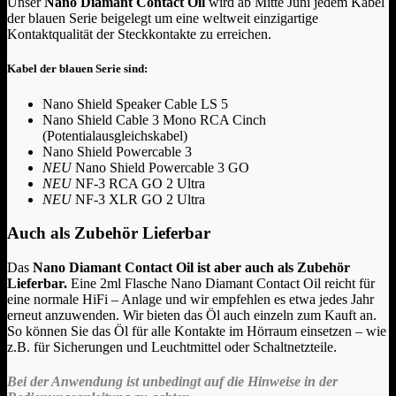
Unser
Nano Diamant Contact Oil
wird ab Mitte Juni jedem Kabel
der blauen Serie beigelegt um eine weltweit einzigartige
Kontaktqualität der Steckkontakte zu erreichen.
Kabel der blauen Serie sind:
Nano Shield Speaker Cable LS 5
Nano Shield Cable 3 Mono RCA Cinch
(Potentialausgleichskabel)
Nano Shield Powercable 3
NEU
Nano Shield Powercable 3 GO
NEU
NF-3 RCA GO 2 Ultra
NEU
NF-3 XLR GO 2 Ultra
Auch als Zubehör Lieferbar
Das
Nano Diamant Contact Oil ist aber auch als Zubehör
Lieferbar.
Eine 2ml Flasche Nano Diamant Contact Oil reicht für
eine normale HiFi – Anlage und wir empfehlen es etwa jedes Jahr
erneut anzuwenden. Wir bieten das Öl auch einzeln zum Kauft an.
So können Sie das Öl für alle Kontakte im Hörraum einsetzen – wie
z.B. für Sicherungen und Leuchtmittel oder Schaltnetzteile.
Bei der Anwendung ist unbedingt auf die Hinweise in der