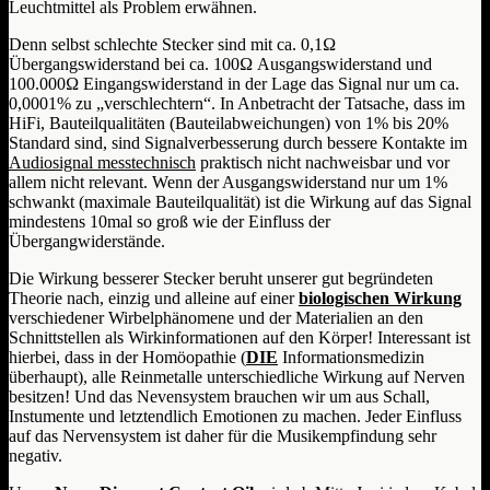
Leuchtmittel als Problem erwähnen.
Denn selbst schlechte Stecker sind mit ca. 0,1Ω
Übergangswiderstand bei ca. 100Ω Ausgangswiderstand und
100.000Ω Eingangswiderstand in der Lage das Signal nur um ca.
0,0001% zu „verschlechtern“. In Anbetracht der Tatsache, dass im
HiFi, Bauteilqualitäten (Bauteilabweichungen) von 1% bis 20%
Standard sind, sind Signalverbesserung durch bessere Kontakte im
Audiosignal messtechnisch
praktisch nicht nachweisbar und vor
allem nicht relevant. Wenn der Ausgangswiderstand nur um 1%
schwankt (maximale Bauteilqualität) ist die Wirkung auf das Signal
mindestens 10mal so groß wie der Einfluss der
Übergangwiderstände.
Die Wirkung besserer Stecker beruht unserer gut begründeten
Theorie nach, einzig und alleine auf einer
biologischen Wirkung
verschiedener Wirbelphänomene und der Materialien an den
Schnittstellen als Wirkinformationen auf den Körper! Interessant ist
hierbei, dass in der Homöopathie (
DIE
Informationsmedizin
überhaupt), alle Reinmetalle unterschiedliche Wirkung auf Nerven
besitzen! Und das Nevensystem brauchen wir um aus Schall,
Instumente und letztendlich Emotionen zu machen. Jeder Einfluss
auf das Nervensystem ist daher für die Musikempfindung sehr
negativ.